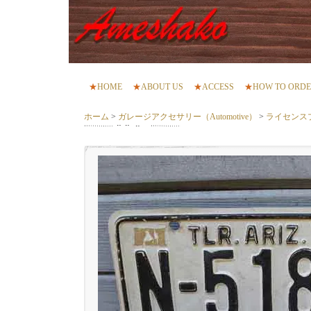
★
HOME
★
ABOUT US
★
ACCESS
★
HOW TO ORD
ホーム
>
ガレージアクセサリー（Automotive）
>
ライセンス