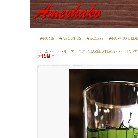
★
HOME
★
ABOUT US
★
ACCESS
★
HOW TO ORD
ホーム
>
ヘーゼル・アトラス（HAZEL ATLAS)
>
ヘーゼルア
ス