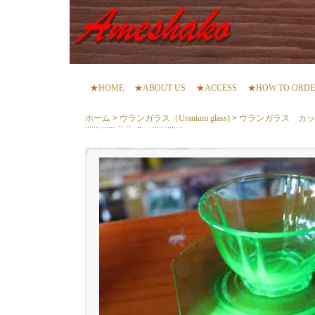
★
HOME
★
ABOUT US
★
ACCESS
★
HOW TO ORD
ホーム
>
ウランガラス（Uranium glass)
>
ウランガラス カッ