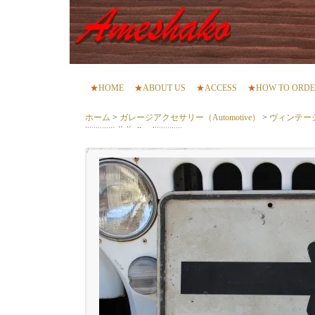
★
HOME
★
ABOUT US
★
ACCESS
★
HOW TO ORD
ホーム
>
ガレージアクセサリー（Automotive）
>
ヴィンテー