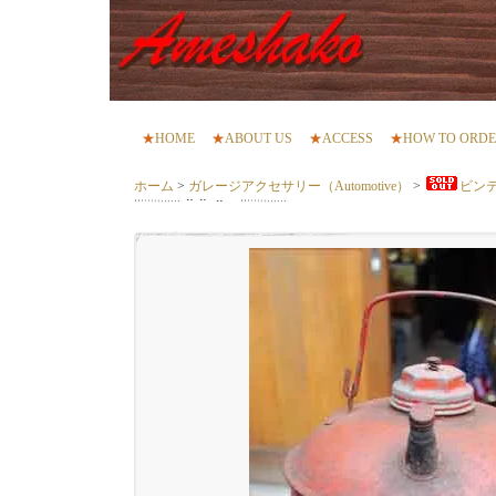
★
HOME
★
ABOUT US
★
ACCESS
★
HOW TO ORD
ホーム
>
ガレージアクセサリー（Automotive）
>
ビン