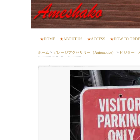
★
HOME
★
ABOUT US
★
ACCESS
★
HOW TO ORD
ホーム
>
ガレージアクセサリー（Automotive）
>
ビジター 