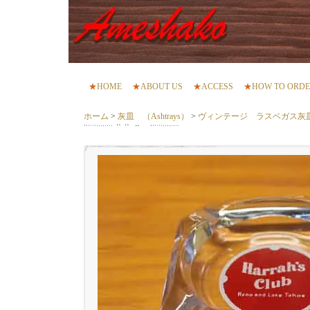
★
HOME
★
ABOUT US
★
ACCESS
★
HOW TO ORD
ホーム
>
灰皿 （Ashtrays）
>
ヴィンテージ ラスベガス灰皿 Ha