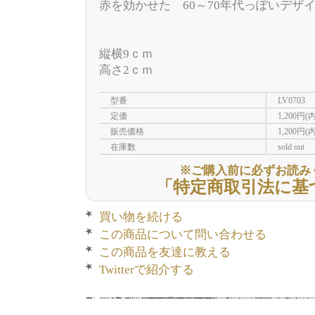
赤を効かせた 60～70年代っぽいデザ
縦横9ｃｍ
高さ2ｃｍ
型番
LV0703
定価
1,200円(
販売価格
1,200円(
在庫数
sold out
※ご購入前に必ずお読み
「特定商取引法に基
買い物を続ける
この商品について問い合わせる
この商品を友達に教える
Twitterで紹介する