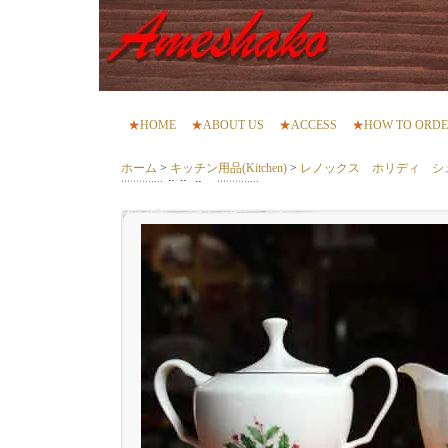
★
HOME
★
ABOUT US
★
ACCESS
★
HOW TO ORD
ホーム
>
キッチン用品(Kitchen)
>
レノックス ホリディ シ