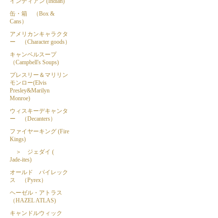
インディアン (Indian)
缶・箱 （Box &
Cans）
アメリカンキャラクタ
ー （Character goods）
キャンベルスープ
（Campbell's Soups)
プレスリー＆マリリン
モンロー(Elvis
Presley&Marilyn
Monroe)
ウィスキーデキャンタ
ー （Decanters）
ファイヤーキング (Fire
Kings)
＞ ジェダイ (
Jade-ites)
オールド パイレック
ス （Pyrex）
ヘーゼル・アトラス
（HAZEL ATLAS)
キャンドルウィック