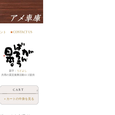
ント
★
CONTACT US
題字：
うどよし
共用の震災復興活動ロゴ提供
» カートの中身を見る