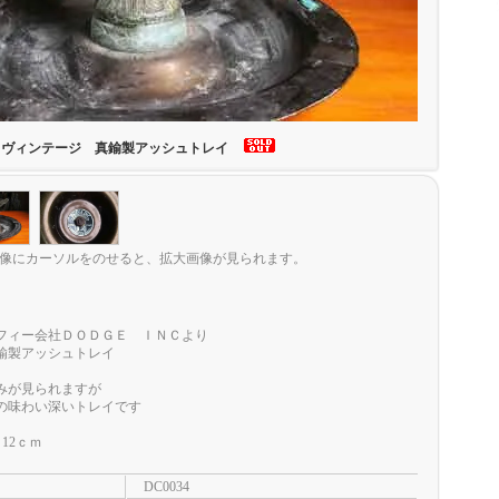
ヴィンテージ 真鍮製アッシュトレイ
像にカーソルをのせると、拡大画像が見られます。
フィー会社ＤＯＤＧＥ ＩＮＣより
鍮製アッシュトレイ
みが見られますが
の味わい深いトレイです
12ｃｍ
DC0034