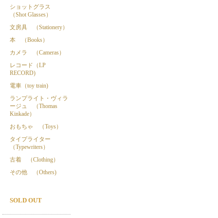
ショットグラス
（Shot Glasses）
文房具 （Stationery）
本 （Books）
カメラ （Cameras）
レコード（LP
RECORD)
電車（toy train)
ランプライト・ヴィラ
ージュ （Thomas
Kinkade）
おもちゃ （Toys）
タイプライター
（Typewriters）
古着 （Clothing）
その他 （Others)
SOLD OUT