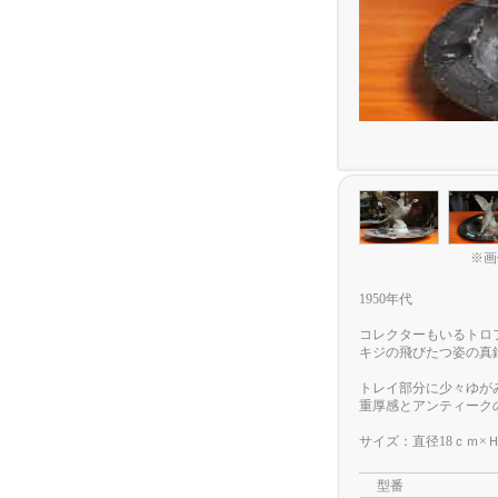
※画
1950年代
コレクターもいるトロ
キジの飛びたつ姿の真
トレイ部分に少々ゆが
重厚感とアンティーク
サイズ：直径18ｃｍ×Ｈ
型番