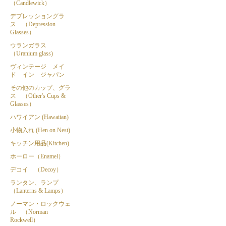
（Candlewick）
デプレッショングラ
ス （Depression
Glasses）
ウランガラス
（Uranium glass)
ヴィンテージ メイ
ド イン ジャパン
その他のカップ、グラ
ス （Other's Cups &
Glasses）
ハワイアン (Hawaiian)
小物入れ (Hen on Nest)
キッチン用品(Kitchen)
ホーロー（Enamel）
デコイ （Decoy）
ランタン、ランプ
（Lanterns & Lamps）
ノーマン・ロックウェ
ル （Norman
Rockwell）