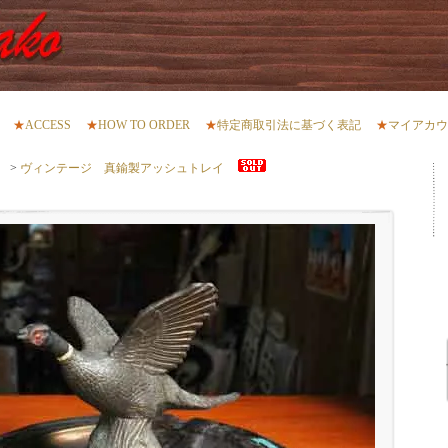
★
ACCESS
★
HOW TO ORDER
★
特定商取引法に基づく表記
★
マイアカウ
）
>
ヴィンテージ 真鍮製アッシュトレイ