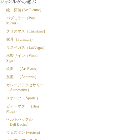
絵 額装 (Art Picture）
パブミラー（Pub
Mirror)
クリスマス（Christmas)
家具（Furniture)
ラスベガス（LasVegas)
木製サイン（Wood
Sign）
絵皿 （Art Plates）
灰皿 （Ashtrays）
ガレージアクセサリー
（Automotive）
スポーツ（ Sports )
ビアーマグ （Beer
Mugs）
ベルトバックル
（Belt Bucles）
ウェスタン (western)