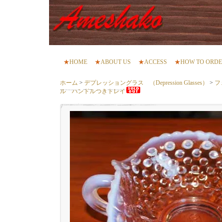
★
HOME
★
ABOUT US
★
ACCESS
★
HOW TO ORD
ホーム
>
デプレッショングラス （Depression Glasses）
>
フ
ル ハンドルつきトレイ