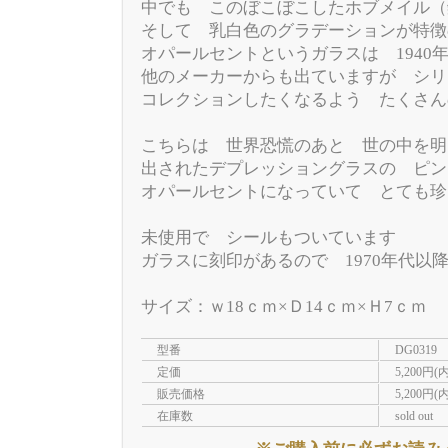
中でも このぼこぼこしたホブメイル（
そして 乳白色のグラデーションが特徴
オパールセントというガラスは 1940
他のメーカーからも出ていますが シリ
コレクションしたくなるよう たくさん
こちらは 世界恐慌のあと 世の中を明
出されたデプレッショングラスの ピン
オパールセントになっていて とても珍
未使用で シールもついています
ガラスに刻印があるので 1970年代以
サイズ：ｗ18ｃｍ×Ｄ14ｃｍ×Ｈ7ｃｍ
型番
DG0319
定価
5,200円(
販売価格
5,200円(
在庫数
sold out