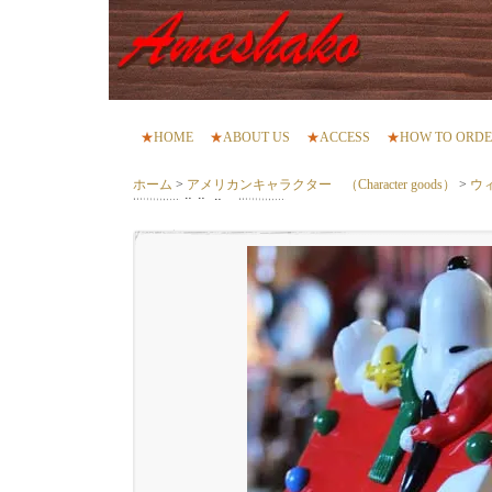
★
HOME
★
ABOUT US
★
ACCESS
★
HOW TO ORD
ホーム
>
アメリカンキャラクター （Character goods）
>
ウ