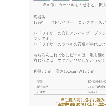
※画像にカーソルをのせると、拡
陶器製
1999年 バドワイザー コレクターズ
バドワイザーの会社アンハイザーブッシ
マグです。
バドワイザーのラベルの変遷が年代ごと
もちろんこれで飲むビールは 泡も細か
呑む前には マグごとひやしてどうぞ！
直径8ｃｍ 高さ15.5cm×Ｗ13ｃｍ
型番
BM0093/BM00
販売価格
2,500円(内税)
在庫数
sold out
※ご購入前に必ずお読み
「特定商取引法に基