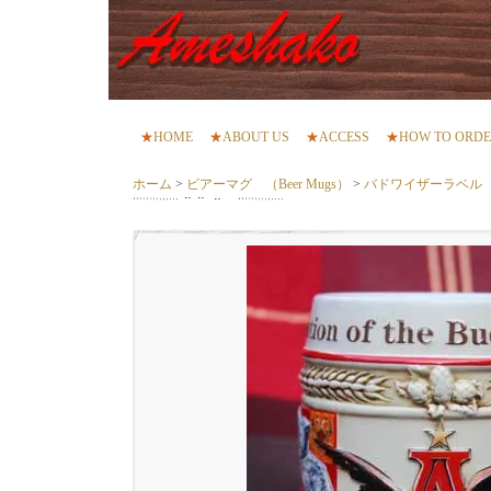
★
HOME
★
ABOUT US
★
ACCESS
★
HOW TO ORD
ホーム
>
ビアーマグ （Beer Mugs）
>
バドワイザーラベル ビ