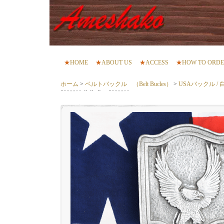
★
HOME
★
ABOUT US
★
ACCESS
★
HOW TO ORD
ホーム
>
ベルトバックル （Belt Bucles）
>
USAバックル / 