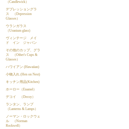
（Candlewick）
デプレッショングラ
ス （Depression
Glasses）
ウランガラス
（Uranium glass)
ヴィンテージ メイ
ド イン ジャパン
その他のカップ、グラ
ス （Other's Cups &
Glasses）
ハワイアン (Hawaiian)
小物入れ (Hen on Nest)
キッチン用品(Kitchen)
ホーロー（Enamel）
デコイ （Decoy）
ランタン、ランプ
（Lanterns & Lamps）
ノーマン・ロックウェ
ル （Norman
Rockwell）