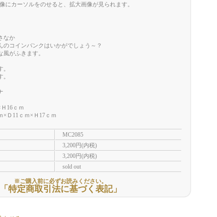
像にカーソルをのせると、拡大画像が見られます。
さなか
んのコインバンクはいかがでしょう～？
な風がふきます。
す。
す。
ナ
Ｈ16ｃｍ
×Ｄ11ｃｍ×Ｈ17ｃｍ
MC2085
3,200円(内税)
3,200円(内税)
sold out
※ご購入前に必ずお読みください。
「特定商取引法に基づく表記」