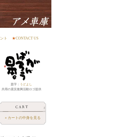
ント
★
CONTACT US
題字：
うどよし
共用の震災復興活動ロゴ提供
» カートの中身を見る