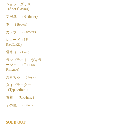
ショットグラス
（Shot Glasses）
文房具 （Stationery）
本 （Books）
カメラ （Cameras）
レコード（LP
RECORD)
電車（toy train)
ランプライト・ヴィラ
ージュ （Thomas
Kinkade）
おもちゃ （Toys）
タイプライター
（Typewriters）
古着 （Clothing）
その他 （Others)
SOLD OUT