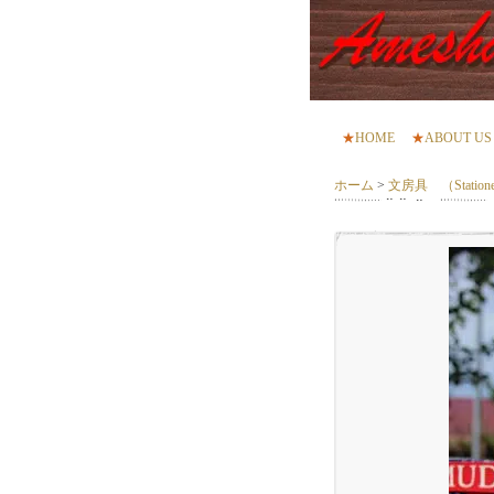
★
HOME
★
ABOUT US
ホーム
>
文房具 （Station