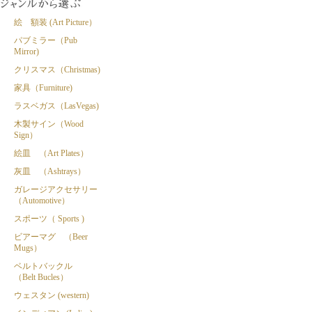
絵 額装 (Art Picture）
パブミラー（Pub
Mirror)
クリスマス（Christmas)
家具（Furniture)
ラスベガス（LasVegas)
木製サイン（Wood
Sign）
絵皿 （Art Plates）
灰皿 （Ashtrays）
ガレージアクセサリー
（Automotive）
スポーツ（ Sports )
ビアーマグ （Beer
Mugs）
ベルトバックル
（Belt Bucles）
ウェスタン (western)