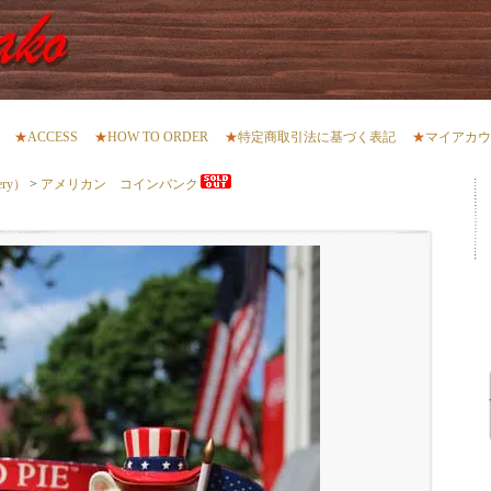
★
ACCESS
★
HOW TO ORDER
★
特定商取引法に基づく表記
★
マイアカウ
ery）
>
アメリカン コインバンク