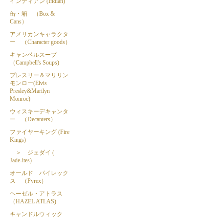
インディアン (Indian)
缶・箱 （Box &
Cans）
アメリカンキャラクタ
ー （Character goods）
キャンベルスープ
（Campbell's Soups)
プレスリー＆マリリン
モンロー(Elvis
Presley&Marilyn
Monroe)
ウィスキーデキャンタ
ー （Decanters）
ファイヤーキング (Fire
Kings)
＞ ジェダイ (
Jade-ites)
オールド パイレック
ス （Pyrex）
ヘーゼル・アトラス
（HAZEL ATLAS)
キャンドルウィック