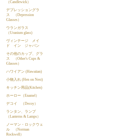
（Candlewick）
デプレッショングラ
ス （Depression
Glasses）
ウランガラス
（Uranium glass)
ヴィンテージ メイ
ド イン ジャパン
その他のカップ、グラ
ス （Other's Cups &
Glasses）
ハワイアン (Hawaiian)
小物入れ (Hen on Nest)
キッチン用品(Kitchen)
ホーロー（Enamel）
デコイ （Decoy）
ランタン、ランプ
（Lanterns & Lamps）
ノーマン・ロックウェ
ル （Norman
Rockwell）