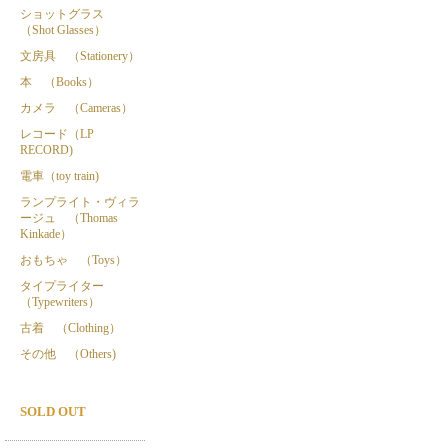
ショットグラス
（Shot Glasses）
文房具 （Stationery）
本 （Books）
カメラ （Cameras）
レコード（LP
RECORD)
電車（toy train)
ランプライト・ヴィラ
ージュ （Thomas
Kinkade）
おもちゃ （Toys）
タイプライター
（Typewriters）
古着 （Clothing）
その他 （Others)
SOLD OUT