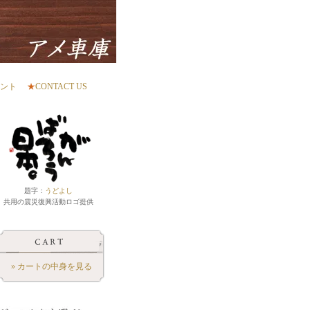
ント
★
CONTACT US
題字：
うどよし
共用の震災復興活動ロゴ提供
» カートの中身を見る