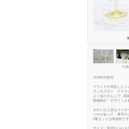
※画
1930年代初旬
ブランドが特定しにく
ランカスター グラス
よく似たかんじで（図
植物柄が デザインさ
きれいな上品なイエロ
つやがあって 薄手の
6客セットは奇跡的で
サイズ：直径8ｃｍ×Ｈ