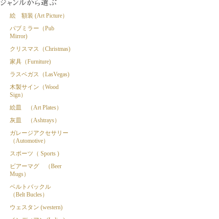
絵 額装 (Art Picture）
パブミラー（Pub
Mirror)
クリスマス（Christmas)
家具（Furniture)
ラスベガス（LasVegas)
木製サイン（Wood
Sign）
絵皿 （Art Plates）
灰皿 （Ashtrays）
ガレージアクセサリー
（Automotive）
スポーツ（ Sports )
ビアーマグ （Beer
Mugs）
ベルトバックル
（Belt Bucles）
ウェスタン (western)