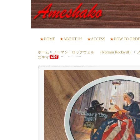
★
HOME
★
ABOUT US
★
ACCESS
★
HOW TO ORD
ホーム
>
ノーマン・ロックウェル （Norman Rockwell）
>
ズデイ