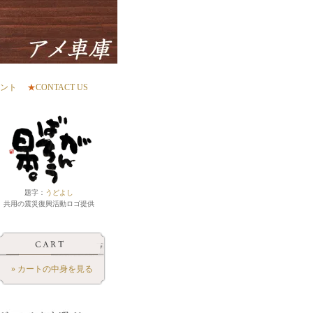
ント
★
CONTACT US
題字：
うどよし
共用の震災復興活動ロゴ提供
» カートの中身を見る