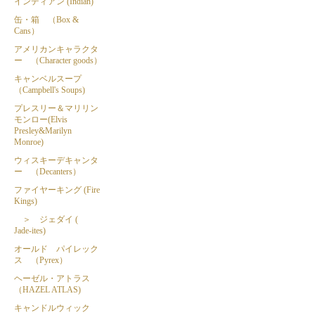
インディアン (Indian)
缶・箱 （Box &
Cans）
アメリカンキャラクタ
ー （Character goods）
キャンベルスープ
（Campbell's Soups)
プレスリー＆マリリン
モンロー(Elvis
Presley&Marilyn
Monroe)
ウィスキーデキャンタ
ー （Decanters）
ファイヤーキング (Fire
Kings)
＞ ジェダイ (
Jade-ites)
オールド パイレック
ス （Pyrex）
ヘーゼル・アトラス
（HAZEL ATLAS)
キャンドルウィック