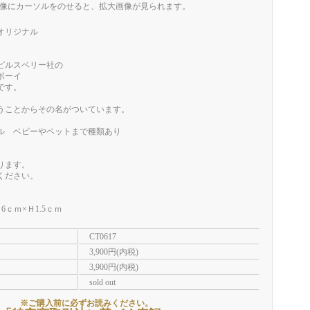
像にカーソルをのせると、拡大画像が見られます。
 オリジナル
ピルスベリー社の
ボーイ
です。
うことからその名がついています。
ル ベビーやペットまで種類あり
。
ります。
ください。
）
6ｃｍ×Ｈ1.5ｃｍ
CT0617
3,900円(内税)
3,900円(内税)
sold out
※ご購入前に必ずお読みください。