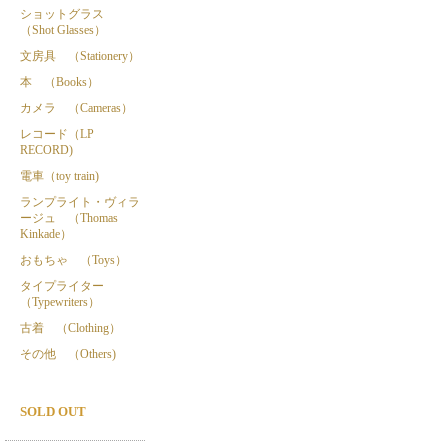
ショットグラス
（Shot Glasses）
文房具 （Stationery）
本 （Books）
カメラ （Cameras）
レコード（LP
RECORD)
電車（toy train)
ランプライト・ヴィラ
ージュ （Thomas
Kinkade）
おもちゃ （Toys）
タイプライター
（Typewriters）
古着 （Clothing）
その他 （Others)
SOLD OUT