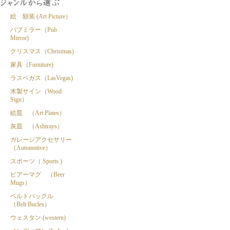
絵 額装 (Art Picture）
パブミラー（Pub
Mirror)
クリスマス（Christmas)
家具（Furniture)
ラスベガス（LasVegas)
木製サイン（Wood
Sign）
絵皿 （Art Plates）
灰皿 （Ashtrays）
ガレージアクセサリー
（Automotive）
スポーツ（ Sports )
ビアーマグ （Beer
Mugs）
ベルトバックル
（Belt Bucles）
ウェスタン (western)