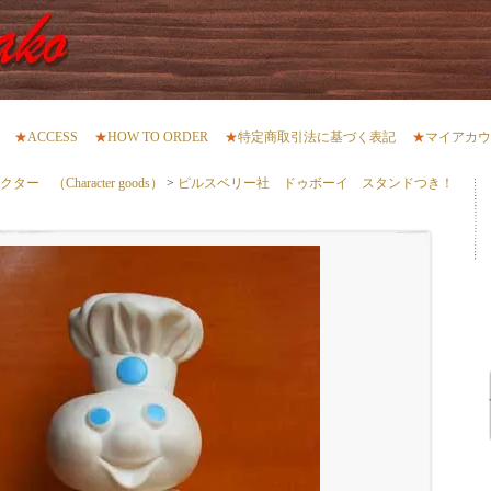
★
ACCESS
★
HOW TO ORDER
★
特定商取引法に基づく表記
★
マイアカウ
 （Character goods）
>
ピルスベリー社 ドゥボーイ スタンドつき！