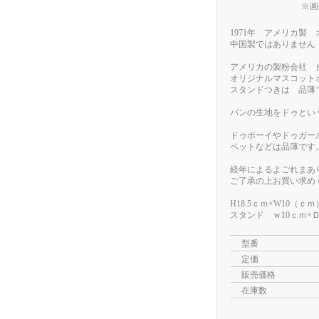
※画
1971年 アメリカ製
中国製ではありません
アメリカの製粉会社 
オリジナルマスコット
スタンドつきは 品薄
パンの生地をドゥとい
ドゥボーイやドゥガー
ペットなどは品薄です
経年によるよごれまあ
ご了承の上お買い求め
H18.5ｃｍ×W10（ｃｍ
スタンド ｗ10ｃｍ×Ｄ
型番
定価
販売価格
在庫数