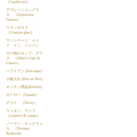
（Candlewick）
デプレッショングラ
ス （Depression
Glasses）
ウランガラス
（Uranium glass)
ヴィンテージ メイ
ド イン ジャパン
その他のカップ、グラ
ス （Other's Cups &
Glasses）
ハワイアン (Hawaiian)
小物入れ (Hen on Nest)
キッチン用品(Kitchen)
ホーロー（Enamel）
デコイ （Decoy）
ランタン、ランプ
（Lanterns & Lamps）
ノーマン・ロックウェ
ル （Norman
Rockwell）